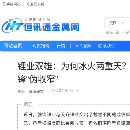
手机网站
欢迎您来到
资讯
废铁
铝
不锈
现货
网站首页
现货报价
行情
VIP服务
联系我们
锂业双雄：为何冰火两重天？
锋“伪收窄”
2025-07-16 17:25
来原：
真理研究
近日，赣锋锂业与天齐锂业交出了截然不同的成绩单：
元，虽亏损幅度同比有所收窄，但依旧深陷亏损泥潭；