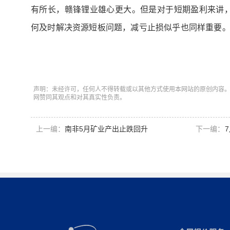
有所长，赣锋锂业雄心更大。但是对于短期盈利来讲
何及时解决资源短板问题，减亏止损似乎也同样重要
声明：未经许可，任何人不得转载或以其他方式使用本网站的原创内容
网赞同其观点和对其真实性负责。
上一编：
南非5月矿业产出止跌回升
下一编：