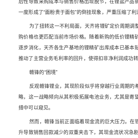
后性导致采购成本与销售价格出现脱节，在锂盐产品
一度形成了“面粉贵于面包”的倒挂现象，严重压缩了利
为了扭转这一不利局面，天齐将锂矿定价周期调
购价格也更匹配当前市场价格。随着新购的低价锂精
逐步消化，天齐各生产基地的锂精矿出库成本已基本
推动了主营业务毛利率的回升，使得扣非净利润成功
赣锋的“困境”
反观赣锋锂业，其现阶段似乎将穿越行业周期的
略，这一战略倾向从其积极拓展电池业务，尤其是寄
措中可以窥见。
然而，赣锋当前正面临着现金流的巨大压力。在
升导致销售回款减少的双重夹击下，其现金流状况急剧