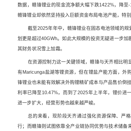
数据，赣锋锂业的现金流净额大幅下跌1422%，降至-
赣锋锂业却依然坚持投入巨额资金布局电池产能，特
截至2025年年中，赣锋锂业在固态电池领域的规
划更是超过40GWh。如此大规模的投资无疑进一步
其财务状况雪上加霜。
在资源控制力这一关键领域，赣锋与天齐相比明
有Maricunga盐湖等锂资源，但在锂盐产能方面，
锋锂业也未能有效解决外购锂精矿成本与产品售价倒挂
利率已降至10.47%，而到了2025年上半年，锂价
进一步扩大，经营形势也越来越严峻。
总的来看，现阶段天齐通过强化资源保障、严格
行；而赣锋则试图依靠全产业链协同优势与技术储备