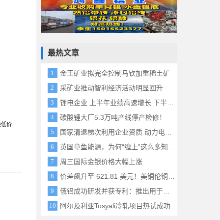
最热文章
金王矿业拟完全控制马钦加重稀土矿
采矿业推动智利经济活动明显回升
锂电企业 上半年业绩高速增长 下半年排产预期强劲
碳酸锂大厂5.3万吨产线停产检修！
最低价
国家清退梯次利用企业资质 动力电池回收产业迎洗牌
英国章鱼能源，为何“缠上”这么多知名中国企业？
周三国际金银价格大幅上涨
价差飙升至 621.81 美元！美铜伦铜分化加剧，关税预期驱动铜资源持续流向美国
俄铝成功研发并获专利：推出用于电化学防护的新型合金
阿尔及利亚Tosyali冷轧项目热试成功