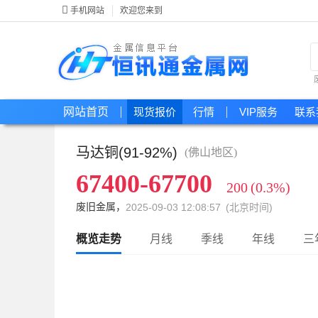
手机网站
欢迎您来到
网站首页
现货报价
行情
VIP服务
联系
马达铜(91-92%)
(佛山地区)
67400-67700
200
(0.3%)
废旧金属，
2025-09-03 12:08:57 (北京时间)
概览走势
月线
季线
年线
三