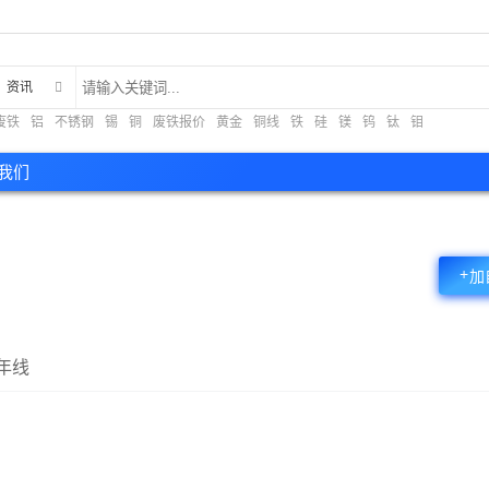
资讯
废铁
铝
不锈钢
锡
铜
废铁报价
黄金
铜线
铁
硅
镁
钨
钛
钼
现货
我们
+
加
年线