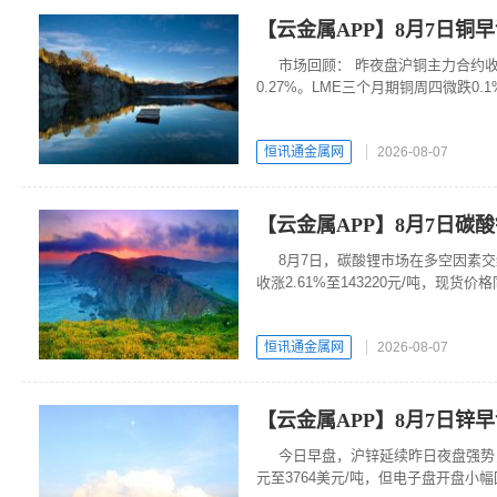
【云金属APP】8月7日铜
市场回顾： 昨夜盘沪铜主力合约收涨
0.27%。LME三个月期铜周四微跌0.
恒讯通金属网
2026-08-07
【云金属APP】8月7日碳
8月7日，碳酸锂市场在多空因素交
收涨2.61%至143220元/吨，现货
140250元/吨。当前市场处于“强现实
恒讯通金属网
2026-08-07
【云金属APP】8月7日锌
今日早盘，沪锌延续昨日夜盘强势，
元至3764美元/吨，但电子盘开盘小幅回