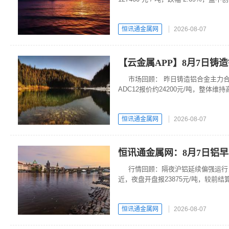
外盘伦镍同步走弱，跌幅 2.45%，
恒讯通金属网
2026-08-07
【云金属APP】8月7日铸
市场回顾： 昨日铸造铝合金主力合约
ADC12报价约24200元/吨，整体维
恒讯通金属网
2026-08-07
恒讯通金属网：8月7日铝
行情回顾：隔夜沪铝延续偏强运行，主力
近，夜盘开盘报23875元/吨，较前
收跌0.52%，成本端支撑有所松动。
恒讯通金属网
2026-08-07