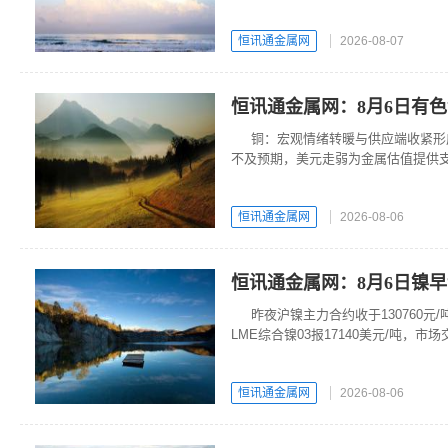
恒讯通金属网
2026-08-07
恒讯通金属网：8月6日有
铜：宏观情绪转暖与供应端收紧形
不及预期，美元走弱为金属估值提供支撑；而
质风险暂停开发，加剧了全球铜精矿
比维持高位，基本面支撑较强。
恒讯通金属网
2026-08-06
恒讯通金属网：8月6日镍
昨夜沪镍主力合约收于130760元
LME综合镍03报17140美元/吨，
恒讯通金属网
2026-08-06