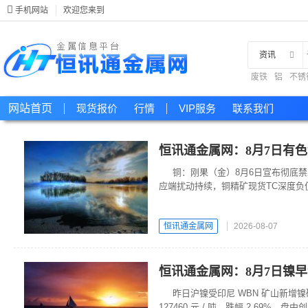
手机网站
欢迎您来到
资讯
废铁
铝
不锈
现货
网站首页
现货报价
行情
VIP服务
联系我们
恒讯通金属网：8月7日有
铜：刚果（金）8月6日宣布彻底
应端扰动持续，铜精矿现货TC深度负
新能源产业成为核心增长引擎，宏观
形成有力支撑。
恒讯通金属网
2026-08-07
恒讯通金属网：8月7日镍
昨日沪镍受印尼 WBN 矿山新增
127460 元 / 吨，跌幅 2.69%