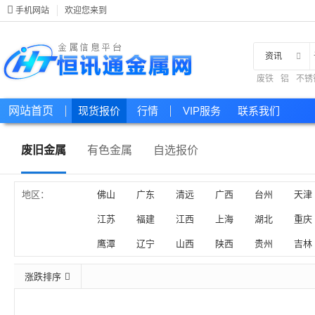
手机网站
欢迎您来到
资讯
废铁
铝
不锈
现货
网站首页
现货报价
行情
VIP服务
联系我们
废旧金属
有色金属
自选报价
地区：
佛山
广东
清远
广西
台州
天津
江苏
福建
江西
上海
湖北
重庆
鹰潭
辽宁
山西
陕西
贵州
吉林
涨跌排序