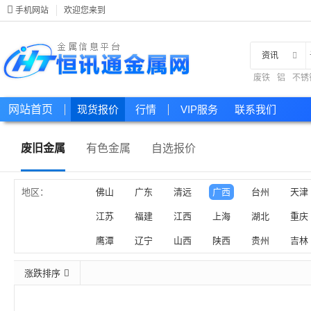
手机网站
欢迎您来到
资讯
废铁
铝
不锈
现货
网站首页
现货报价
行情
VIP服务
联系我们
废旧金属
有色金属
自选报价
地区：
佛山
广东
清远
广西
台州
天津
江苏
福建
江西
上海
湖北
重庆
鹰潭
辽宁
山西
陕西
贵州
吉林
涨跌排序