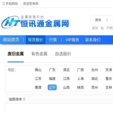
手机网站
欢迎您来到
资讯
废铁
铝
不锈
现货
网站首页
现货报价
行情
VIP服务
联系我们
废旧金属
有色金属
自选报价
地区：
佛山
广东
清远
广西
台州
天津
江苏
福建
江西
上海
湖北
重庆
鹰潭
辽宁
山西
陕西
贵州
吉林
涨跌排序